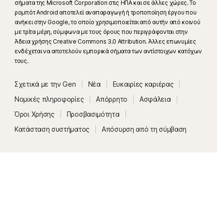
σήματα της Microsoft Corporation στις ΗΠΑ και σε άλλες χώρες. Το
ρομπότ Android αποτελεί αναπαραγωγή ή τροποποίηση έργου που
ανήκει στην Google, το οποίο χρησιμοποιείται από αυτήν από κοινού
με τρίτα μέρη, σύμφωνα με τους όρους που περιγράφονται στην
Άδεια χρήσης Creative Commons 3.0 Attribution. Άλλες επωνυμίες
ενδέχεται να αποτελούν εμπορικά σήματα των αντίστοιχων κατόχων
τους.
Σχετικά με την Gen
Νέα
Ευκαιρίες καριέρας
Νομικές πληροφορίες
Απόρρητο
Ασφάλεια
Όροι Χρήσης
Προσβασιμότητα
Κατάσταση συστήματος
Απόσυρση από τη σύμβαση