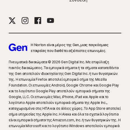
Η Norton είναι μέρος της Gen, μιας παγκόσμιας
εταιρείας που διαθέτει αξιόπιστες επωνυμίες.
Πνευματικά δικαιώματα © 2026 Gen Digital Inc. Με επιφύλαξη
παντός δικαιώματος. Τα εμπορικά σήματα ή τα σήματα κατατεθέντα
της Gen αποτελούν ιδιοκτησία της Gen Digital Inc. ή των θυγατρικών
της. Η επωνυμία Firefox αποτελεί εμπορικό σήμα της Mozilla
Foundation. Οι επωνυμίες Android, Google Chrome και Google Play
και το λογότυπο Google Play αποτελούν εμπορικά σήματα της
Google, LLC. Οι επωνυμίες Mac, iPhone, iPad και Apple και το
λογότυπο Apple αποτελούν εμπορικά σήματα της Apple Inc.,
καταχωρισμένα στις ΗΠΑ και σε άλλες χώρες. Το App Store αποτελεί
σήμα υπηρεσίας της Apple Inc. Η Alexa και όλα τα σχετικά λογότυπα
είναι εμπορικά σήματα της Amazon.com, Inc. ή των θυγατρικών της. Η
επωνυμία Microsoft και το λογότυπο Windows αποτελούν εμπορικά