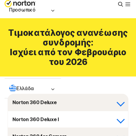
Αναζή
Προσωπικό
Μικρές επιχειρήσεις
Τιμοκατάλογος ανανέωσης
συνδρομής:
Υποστήριξη
Ισχύει από τον Φεβρουάριο
του 2026
Δωρεάν δοκιμή
Ελλάδα
Norton 360 Deluxe
Σύνδεση
Norton 360 Deluxe I