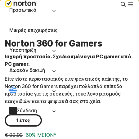
Αναζή
Προσωπικό
Μικρές επιχειρήσεις
Norton 360 for Gamers
Υποστήριξη
Ισχυρή προστασία. Σχεδιασμένο για PC gamer από
PC gamer.
Δωρεάν δοκιμή
Είτε είστε περιστασιακός είτε φανατικός παίκτης, το
Norton 360 for Gamers παρέχει πολλαπλά επίπεδα
προστασίας για τις συσκευές, τους λογαριασμούς
παιχνιδιών και τα ψηφιακά σας στοιχεία.
Σύνδεση
1 έτος
€ 99.99
60% ΜΕΙΟΝ*