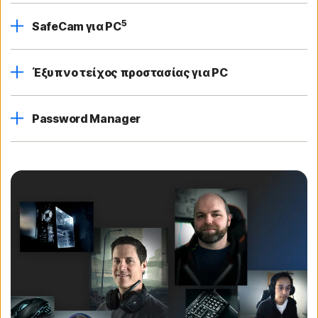
5
SafeCam για PC
Έξυπνο τείχος προστασίας για PC
Password Manager