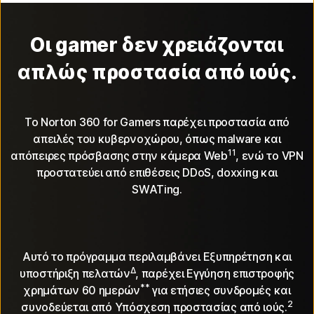
Οι gamer δεν χρειάζονται
απλώς προστασία από ιούς.
Το Norton 360 for Gamers παρέχει προστασία από
απειλές του κυβερνοχώρου, όπως malware και
11
απόπειρες πρόσβασης στην κάμερα Web
, ενώ το VPN
προστατεύει από επιθέσεις DDoS, doxxing και
SWATing.
Αυτό το πρόγραμμα περιλαμβάνει Εξυπηρέτηση και
Δ
υποστήριξη πελατών
, παρέχει Εγγύηση επιστροφής
**
χρημάτων 60 ημερών
για ετήσιες συνδρομές και
2
συνοδεύεται από Υπόσχεση προστασίας από ιούς.