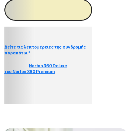
Αποκτήστε το Norton
Mobile Security
Ανανεώνεται αυτόματα στην τιμή των
{ar}/έτος, εκτός αν η ανανέωση ακυρωθεί.
Η τιμή υπόκειται σε αλλαγές.
Δείτε τις λεπτομέρειες της συνδρομής
παρακάτω.*
Η αγορά του
Norton 360 Deluxe
και
του Norton 360 Premium
περιλαμβάνει και
το Norton Mobile Security. Αποκτήστε τις
λειτουργίες του και επιπλέον προστασία για
τις συσκευές σας, προστασία του απορρήτου
στο διαδίκτυο και των προσωπικών
στοιχείων σας, όλα σε μία λύση.