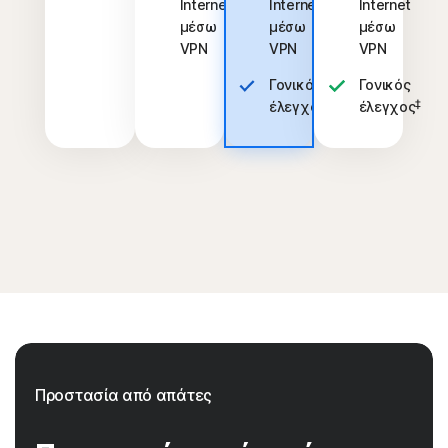
Internet
Internet
Internet
μέσω
μέσω
μέσω
VPN
VPN
VPN
Γονικός
Γονικός
‡
‡
έλεγχος
έλεγχος
Προστασία από απάτες