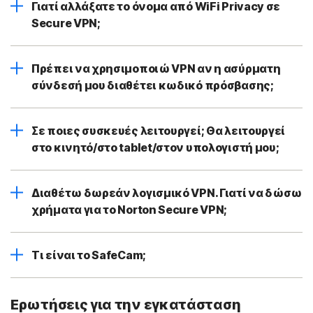
Γιατί αλλάξατε το όνομα από WiFi Privacy σε
Secure VPN;
Πρέπει να χρησιμοποιώ VPN αν η ασύρματη
σύνδεσή μου διαθέτει κωδικό πρόσβασης;
Σε ποιες συσκευές λειτουργεί; Θα λειτουργεί
στο κινητό/στο tablet/στον υπολογιστή μου;
Διαθέτω δωρεάν λογισμικό VPN. Γιατί να δώσω
χρήματα για το Norton Secure VPN;
Τι είναι το SafeCam;
Ερωτήσεις για την εγκατάσταση