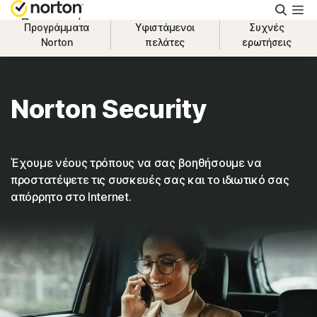
Αναζή
Προσωπικό
Προγράμματα
Υφιστάμενοι
Συχνές
Norton
πελάτες
ερωτήσεις
Μικρές επιχειρήσεις
Norton Security
Υποστήριξη
Δωρεάν δοκιμή
Έχουμε νέους τρόπους να σας βοηθήσουμε να
προστατέψετε τις συσκευές σας και το ιδιωτικό σας
απόρρητο στο Internet.
Ελλάδα
Σύνδεση